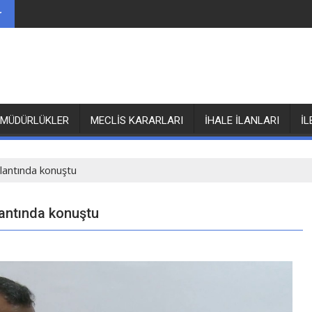
r
MÜDÜRLÜKLER
MECLİS KARARLARI
İHALE İLANLARI
İL
lantında konuştu
antında konuştu