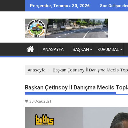
Perşembe, Temmuz 30, 2026
Son Gelişmele
ANASAYFA
BAŞKAN
KURUMSAL
Anasayfa
Başkan Çetinsoy İl Danışma Meclis Top
Başkan Çetinsoy İl Danışma Meclis Topl
30 Ocak 2021