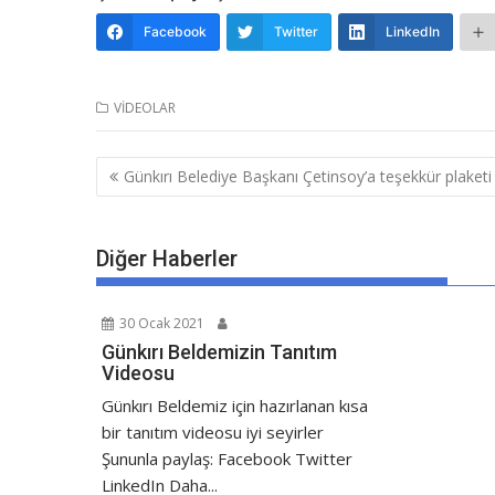
Facebook
Twitter
LinkedIn
VİDEOLAR
Günkırı Belediye Başkanı Çetinsoy’a teşekkür plaketi
Diğer Haberler
30 Ocak 2021
Günkırı Beldemizin Tanıtım
Videosu
Günkırı Beldemiz için hazırlanan kısa
bir tanıtım videosu iyi seyirler
Şununla paylaş: Facebook Twitter
LinkedIn Daha...